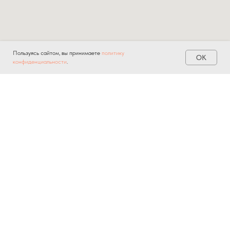
Пользуясь сайтом, вы принимаете
политику
OK
конфиденциальности
.